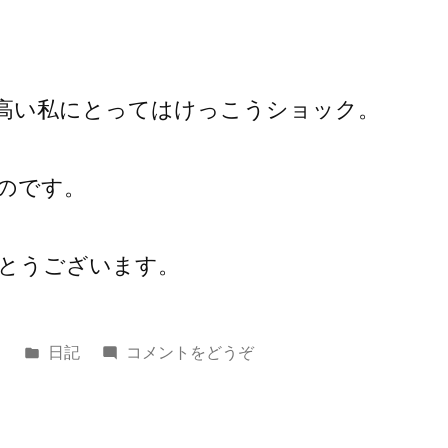
高い私にとってはけっこうショック。
のです。
とうございます。
カ
(ヨ
日
日記
コメントをどうぞ
テ
ツ
ゴ
ギ
リ
ー