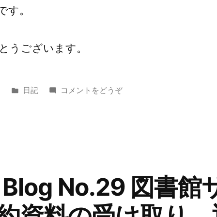
です。
とうございます。
カ
(ヨ
日
日記
コメントをどうぞ
テ
ツ
ゴ
ギ
リ
ー
ー:
ク
Blog
No.30
Blog No.29 図書
中
国
約資料の受け取り、
深