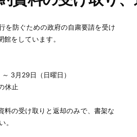
セ
ン
華
行を防ぐための政府の自粛要請を受け
強
閉館をしています。
北
の
SEG
電
～ 3月29日（日曜日）
子
市
の休止
場
も
遂
資料の受け取りと返却のみで、書架な
に
い。
開
場)