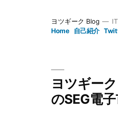
コ
ン
ヨツギーク Blog
I
テ
Home
自己紹介
Twit
ン
ツ
へ
ス
キ
ヨツギーク 
ッ
のSEG電
プ