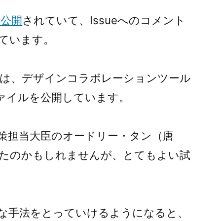
約
で公開
されていて、Issueへのコメント
資
料
ています。
の
受
は、デザインコラボレーションツール
け
取
ファイルを公開しています。
り、
返
却
策担当大臣のオードリー・タン（唐
の
したのかもしれませんが、とてもよい試
み
に)
な手法をとっていけるようになると、