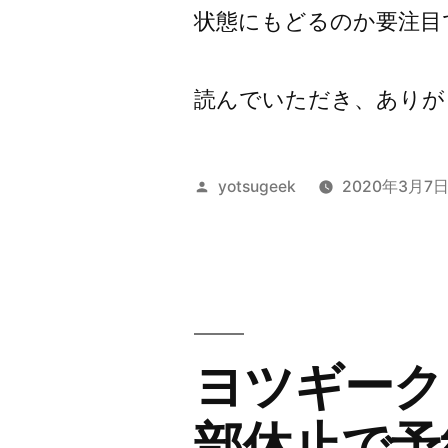
状態にもどるのか要注目
読んでいただき、ありが
投
yotsugeek
2020年3月7
稿
者:
ヨツギーク 
部休止で予