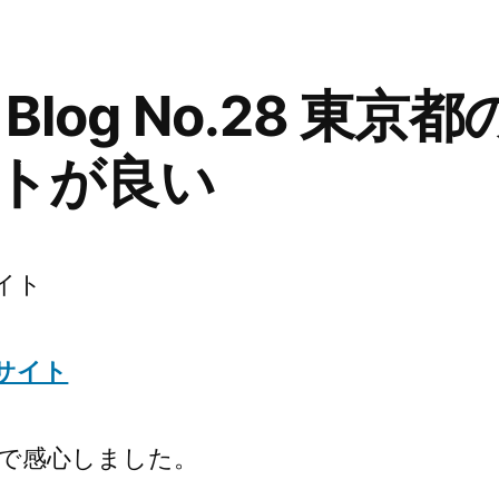
ー:
ク
Blog
No.29
Blog No.28 東京
図
書
トが良い
館
サ
ー
ビ
イト
ス
一
部
サイト
休
止
で感心しました。
で
予